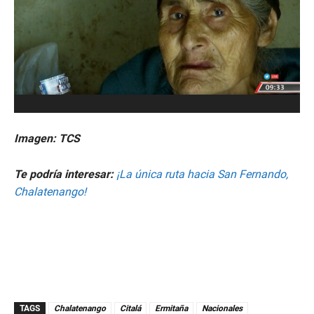
Imagen: TCS
Te podría interesar:
¡La única ruta hacia San Fernando,
Chalatenango!
TAGS
Chalatenango
Citalá
Ermitaña
Nacionales