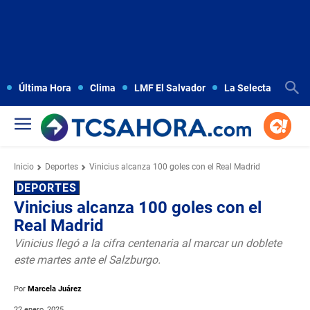
Última Hora
Clima
LMF El Salvador
La Selecta
Copa
Inicio
Deportes
Vinicius alcanza 100 goles con el Real Madrid
DEPORTES
Vinicius alcanza 100 goles con el
Real Madrid
Vinicius llegó a la cifra centenaria al marcar un doblete
este martes ante el Salzburgo.
Por
Marcela Juárez
22 enero, 2025