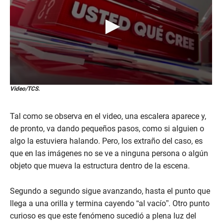
0
Video/TCS.
s
e
c
Tal como se observa en el video, una escalera aparece y,
o
n
de pronto, va dando pequeños pasos, como si alguien o
d
algo la estuviera halando. Pero, los extraño del caso, es
s
o
que en las imágenes no se ve a ninguna persona o algún
f
objeto que mueva la estructura dentro de la escena.
1
m
i
n
Segundo a segundo sigue avanzando, hasta el punto que
u
llega a una orilla y termina cayendo “al vacío”. Otro punto
t
e
curioso es que este fenómeno sucedió a plena luz del