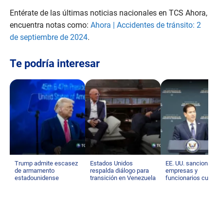
Entérate de las últimas noticias nacionales en TCS Ahora,
encuentra notas como:
Ahora | Accidentes de tránsito: 2
de septiembre de 2024
.
Te podría interesar
Trump admite escasez
Estados Unidos
EE. UU. sanciona a
de armamento
respalda diálogo para
empresas y
estadounidense
transición en Venezuela
funcionarios cuba