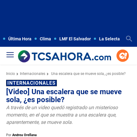
Última Hora
Clima
LMF El Salvador
La Selecta
Copa
Inicio
Internacionales
Una escalera que se mueve sola, ¿es posible?
INTERNACIONALES
[Video] Una escalera que se mueve
sola, ¿es posible?
A través de un video quedó registrado un misterioso
momento, en el que se muestra a una escalera que,
aparentemente, se mueve sola.
Por
Andrea Orellana