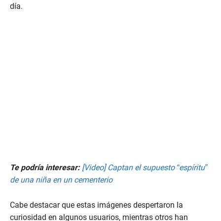
,
día.
2
7
s
e
c
o
n
d
s
Te podría interesar:
[Video] Captan el supuesto “espíritu”
de una niña en un cementerio
Cabe destacar que estas imágenes despertaron la
curiosidad en algunos usuarios, mientras otros han