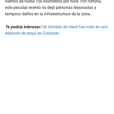
vientos de hasta 100 kilómetros por hora. Por fortuna,
s
o
este peculiar evento no dejó personas lesionadas y
f
tampoco daños en la infraestructura de la zona.
2
9
s
e
Te podría interesar:
Un tornado de nieve fue visto en una
c
estación de esquí en Colorado
o
n
d
s