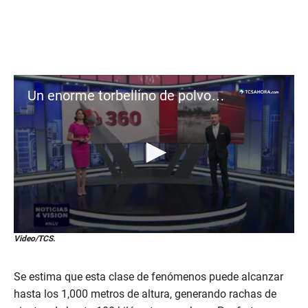
Un enorme torbellino de polvo fue captado en Chile
0
Video/TCS.
s
e
c
Se estima que esta clase de fenómenos puede alcanzar
o
n
hasta los 1,000 metros de altura, generando rachas de
d