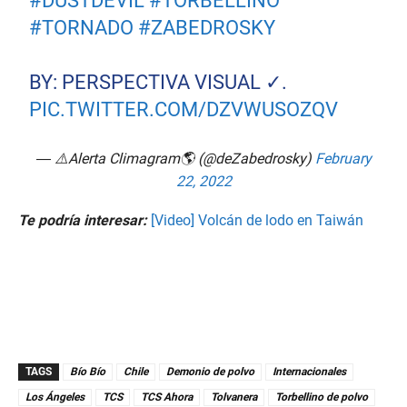
#DUSTDEVIL
#TORBELLINO
#TORNADO
#ZABEDROSKY
BY: PERSPECTIVA VISUAL ✓.
PIC.TWITTER.COM/DZVWUSOZQV
— ⚠️Alerta Climagram🌎 (@deZabedrosky)
February
22, 2022
Te podría interesar:
[Video] Volcán de lodo en Taiwán
TAGS
Bío Bío
Chile
Demonio de polvo
Internacionales
Los Ángeles
TCS
TCS Ahora
Tolvanera
Torbellino de polvo