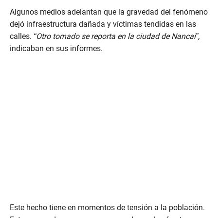
c
o
Algunos medios adelantan que la gravedad del fenómeno
n
dejó infraestructura dañada y víctimas tendidas en las
d
s
calles.
“Otro tornado se reporta en la ciudad de Nancai”,
indicaban en sus informes.
Este hecho tiene en momentos de tensión a la población.