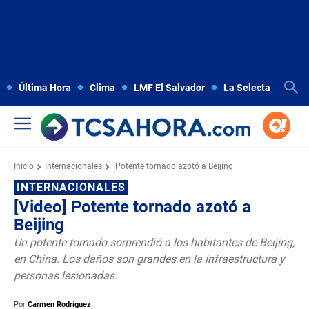
Última Hora
Clima
LMF El Salvador
La Selecta
Copa
Inicio
Internacionales
Potente tornado azotó a Beijing
INTERNACIONALES
[Video] Potente tornado azotó a
Beijing
Un potente tornado sorprendió a los habitantes de Beijing,
en China. Los daños son grandes en la infraestructura y
personas lesionadas.
Por
Carmen Rodríguez