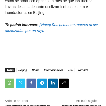
Estos se producen apenas un mes de que las fuertes
lluvias desencadenarán deslizamientos de tierra e
inundaciones en Beijing.
Te podría interesar:
[Video] Dos personas mueren al ser
alcanzadas por un rayo
TAGS
Beijing
China
Internacionales
TCS
Tornado
Artículo anterior
Artículo siguiente
Consecuencia de la mala postura en
Miles de personas protestan en