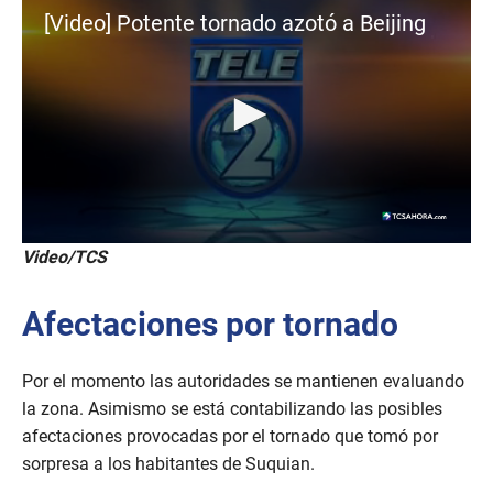
[Video] Potente tornado azotó a Beijing
0
Video/TCS
s
e
c
Afectaciones por tornado
o
n
d
s
Por el momento las autoridades se mantienen evaluando
o
f
la zona. Asimismo se está contabilizando las posibles
2
afectaciones provocadas por el tornado que tomó por
5
s
sorpresa a los habitantes de Suquian.
e