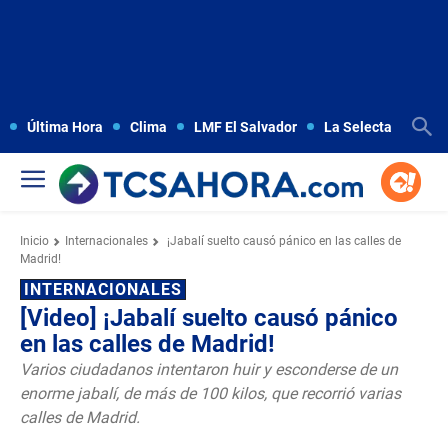
Última Hora
Clima
LMF El Salvador
La Selecta
Copa
Inicio
Internacionales
¡Jabalí suelto causó pánico en las calles de
Madrid!
INTERNACIONALES
[Video] ¡Jabalí suelto causó pánico
en las calles de Madrid!
Varios ciudadanos intentaron huir y esconderse de un
enorme jabalí, de más de 100 kilos, que recorrió varias
calles de Madrid.