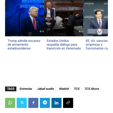
Trump admite escasez
Estados Unidos
EE. UU. sanciona a
de armamento
respalda diálogo para
empresas y
estadounidense
transición en Venezuela
funcionarios cuba
TAGS
Entrevías
Jabalí suelto
Madrid
TCS
TCS Ahora