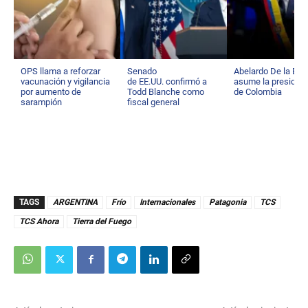
OPS llama a reforzar
Senado
Abelardo De la Espr
vacunación y vigilancia
de EE.UU. confirmó a
asume la presiden
por aumento de
Todd Blanche como
de Colombia
sarampión
fiscal general
TAGS
ARGENTINA
Frío
Internacionales
Patagonia
TCS
TCS Ahora
Tierra del Fuego