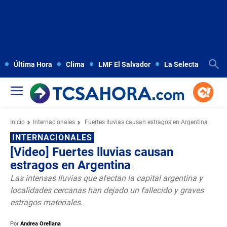
Última Hora
Clima
LMF El Salvador
La Selecta
Copa
Inicio
Internacionales
Fuertes lluvias causan estragos en Argentina
INTERNACIONALES
[Video] Fuertes lluvias causan
estragos en Argentina
Las intensas lluvias que afectan la capital argentina y
localidades cercanas han dejado un fallecido y graves
estragos materiales.
Por
Andrea Orellana