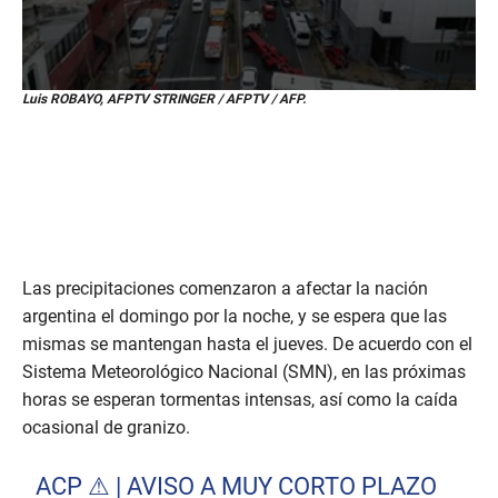
0
Luis ROBAYO, AFPTV STRINGER / AFPTV / AFP.
s
e
c
o
n
d
s
o
f
5
Las precipitaciones comenzaron a afectar la nación
9
s
argentina el domingo por la noche, y se espera que las
e
mismas se mantengan hasta el jueves. De acuerdo con el
c
o
Sistema Meteorológico Nacional (SMN), en las próximas
n
d
horas se esperan tormentas intensas, así como la caída
s
ocasional de granizo.
ACP ⚠ | AVISO A MUY CORTO PLAZO