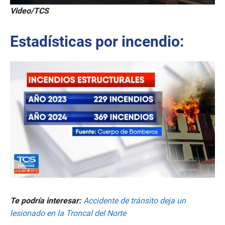
0
Video/TCS
s
e
c
Estadísticas por incendio:
o
n
d
s
o
f
2
2
s
e
c
o
n
d
s
Te podría interesar:
Accidente de tránsito deja un
lesionado en la Troncal del Norte