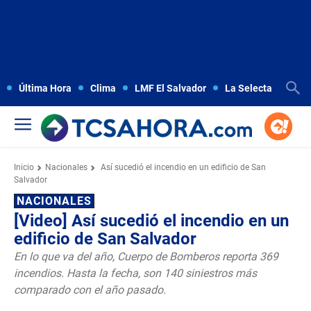
Última Hora
Clima
LMF El Salvador
La Selecta
Copa
Inicio
Nacionales
Así sucedió el incendio en un edificio de San
Salvador
NACIONALES
[Video] Así sucedió el incendio en un
edificio de San Salvador
En lo que va del año, Cuerpo de Bomberos reporta 369
incendios. Hasta la fecha, son 140 siniestros más
comparado con el año pasado.