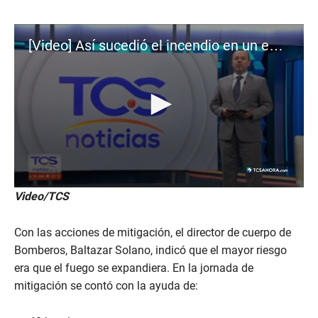
[Video] Así sucedió el incendio en un edificio de San Salvador
0
Video/TCS
s
e
c
Con las acciones de mitigación, el director de cuerpo de
o
n
Bomberos, Baltazar Solano, indicó que el mayor riesgo
d
era que el fuego se expandiera. En la jornada de
s
o
mitigación se contó con la ayuda de:
f
2
m