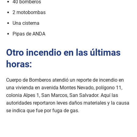
40 bomberos
i
n
2 motobombas
u
t
Una cisterna
e
s
,
Pipas de ANDA
4
s
e
Otro incendio en las últimas
c
o
horas:
n
d
s
Cuerpo de Bomberos atendió un reporte de incendio en
una vivienda en avenida Montes Nevado, polígono 11,
colonia Alpes 1, San Marcos, San Salvador. Aquí las
autoridades reportaron leves daños materiales y la causa
se indica que fue por fuga de gas.