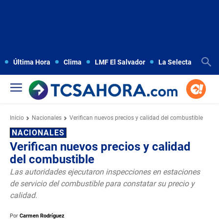
Última Hora
Clima
LMF El Salvador
La Selecta
Copa
Inicio
Nacionales
Verifican nuevos precios y calidad del combustible
NACIONALES
Verifican nuevos precios y calidad
del combustible
Las autoridades ejecutaron inspecciones en estaciones
de servicio del combustible para constatar su precio y
calidad.
Por
Carmen Rodríguez