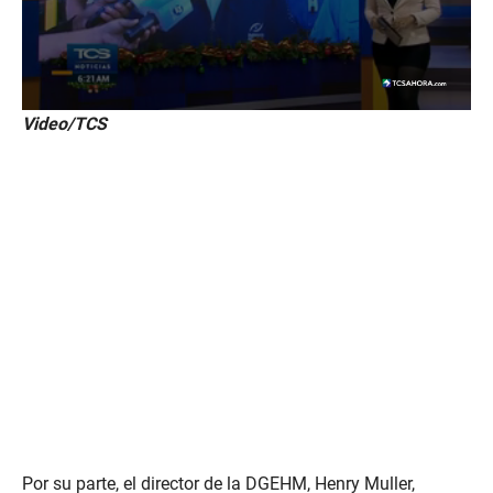
0
Video/TCS
s
e
c
o
n
d
s
o
f
3
m
i
n
u
t
e
s
,
9
s
Por su parte, el director de la DGEHM, Henry Muller,
e