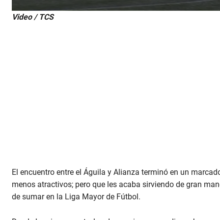
0
Video / TCS
s
e
c
o
n
d
s
o
f
1
9
s
e
c
o
n
d
s
V
o
El encuentro entre el Águila y Alianza terminó en un marcado
l
menos atractivos; pero que les acaba sirviendo de gran man
u
m
de sumar en la Liga Mayor de Fútbol.
e
9
0