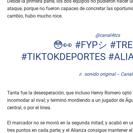
Desde la primera parte, los dos equipos no pudieron hacer u
%
ataque, porque no fueron capaces de concretar las oportunid
cambio, hubo mucho roce.
@canal4tcs
😳👀
#FYPシ
#TRE
#TIKTOKDEPORTES
#ALI
♬ sonido original – Canal
Tanta fue la desesperación, que incluso Henry Romero optó
incomodar al rival; y terminó mordiendo a un jugador de Águil
central, o por el linea.
El marcador no se movió en la segunda mitad; y acabó en un
tres puntos en cada parte; y el Alianza consigue mantener el 