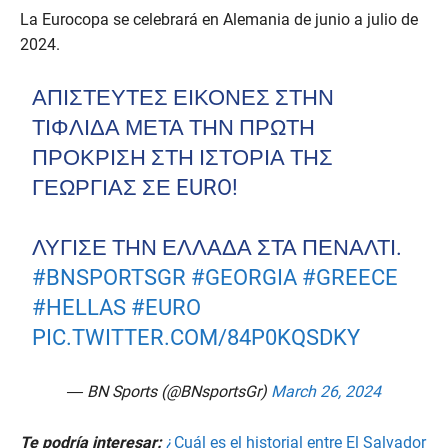
La Eurocopa se celebrará en Alemania de junio a julio de
2024.
ΑΠΊΣΤΕΥΤΕΣ ΕΙΚΌΝΕΣ ΣΤΗΝ
ΤΙΦΛΊΔΑ ΜΕΤΆ ΤΗΝ ΠΡΏΤΗ
ΠΡΌΚΡΙΣΗ ΣΤΗ ΙΣΤΟΡΊΑ ΤΗΣ
ΓΕΩΡΓΊΑΣ ΣΕ EURO!
ΛΎΓΙΣΕ ΤΗΝ ΕΛΛΆΔΑ ΣΤΑ ΠΈΝΑΛΤΙ.
#BNSPORTSGR
#GEORGIA
#GREECE
#HELLAS
#EURO
PIC.TWITTER.COM/84P0KQSDKY
— BN Sports (@BNsportsGr)
March 26, 2024
Te podría interesar:
¿Cuál es el historial entre El Salvador