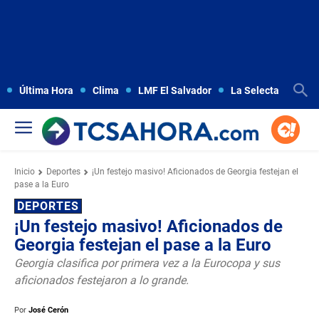
Última Hora
Clima
LMF El Salvador
La Selecta
Copa
Inicio
Deportes
¡Un festejo masivo! Aficionados de Georgia festejan el
pase a la Euro
DEPORTES
¡Un festejo masivo! Aficionados de
Georgia festejan el pase a la Euro
Georgia clasifica por primera vez a la Eurocopa y sus
aficionados festejaron a lo grande.
Por
José Cerón