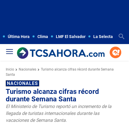
Última Hora
Clima
LMF El Salvador
La Selecta
Copa
Inicio
Nacionales
Turismo alcanza cifras récord durante Semana
Santa
NACIONALES
Turismo alcanza cifras récord
durante Semana Santa
El Ministerio de Turismo reportó un incremento de la
llegada de turistas internacionales durante las
vacaciones de Semana Santa.