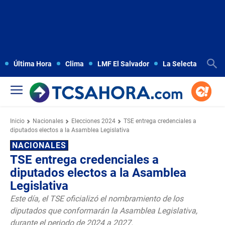
Última Hora
Clima
LMF El Salvador
La Selecta
Copa
Inicio
Nacionales
Elecciones 2024
TSE entrega credenciales a
diputados electos a la Asamblea Legislativa
NACIONALES
TSE entrega credenciales a
diputados electos a la Asamblea
Legislativa
Este día, el TSE oficializó el nombramiento de los
diputados que conformarán la Asamblea Legislativa,
durante el periodo de 2024 a 2027.