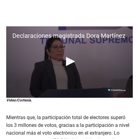
Declaraciones magistrada Dora Martínez
0
Video/Cortesía.
s
e
c
Mientras que, la participación total de electores superó
o
n
los 3 millones de votos, gracias a la participación a nivel
d
nacional más el voto electrónico en el extranjero. Lo
s