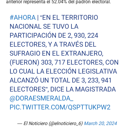
o
anterior representa el 52.04% del padrón electoral.
f
1
m
#AHORA
| “EN EL TERRITORIO
i
n
NACIONAL SE TUVO LA
u
t
PARTICIPACIÓN DE 2, 930, 224
e
,
ELECTORES, Y A TRAVÉS DEL
3
SUFRAGIO EN EL EXTRANJERO,
3
s
(FUERON) 303, 717 ELECTORES, CON
e
c
LO CUAL LA ELECCIÓN LEGISLATIVA
o
n
ALCANZÓ UN TOTAL DE 3, 233, 941
d
s
ELECTORES”, DICE LA MAGISTRADA
@DORAESMERALDA_
PIC.TWITTER.COM/QSPTTUKPW2
— El Noticiero (@elnoticiero_6)
March 20, 2024