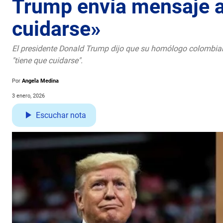
Trump envía mensaje a
cuidarse»
El presidente Donald Trump dijo que su homólogo colombiano
"tiene que cuidarse".
Por
Angela Medina
3 enero, 2026
Escuchar nota