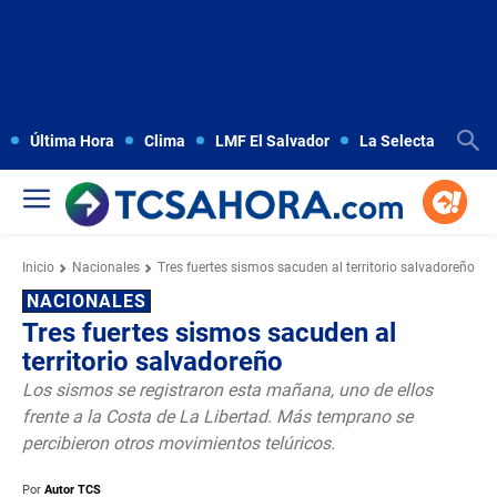
Última Hora
Clima
LMF El Salvador
La Selecta
Copa
Inicio
Nacionales
Tres fuertes sismos sacuden al territorio salvadoreño
NACIONALES
Tres fuertes sismos sacuden al
territorio salvadoreño
Los sismos se registraron esta mañana, uno de ellos
frente a la Costa de La Libertad. Más temprano se
percibieron otros movimientos telúricos.
Por
Autor TCS