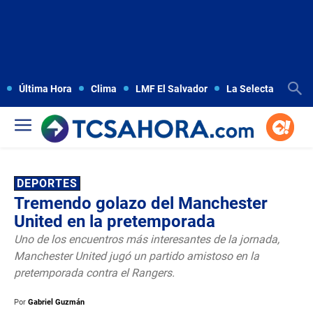
Última Hora
Clima
LMF El Salvador
La Selecta
Copa
DEPORTES
Tremendo golazo del Manchester
United en la pretemporada
Uno de los encuentros más interesantes de la jornada,
Manchester United jugó un partido amistoso en la
pretemporada contra el Rangers.
Por
Gabriel Guzmán