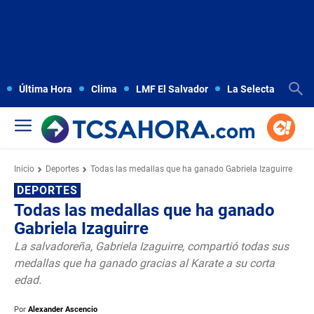
Última Hora
Clima
LMF El Salvador
La Selecta
Copa
Inicio
Deportes
Todas las medallas que ha ganado Gabriela Izaguirre
DEPORTES
Todas las medallas que ha ganado
Gabriela Izaguirre
La salvadoreña, Gabriela Izaguirre, compartió todas sus
medallas que ha ganado gracias al Karate a su corta
edad.
Por
Alexander Ascencio