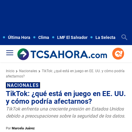
Última Hora
Clima
LMF El Salvador
La Selecta
Copa
Inicio
Nacionales
TikTok: ¿qué está en juego en EE. UU. y cómo podría
afectarnos?
NACIONALES
TikTok: ¿qué está en juego en EE. UU.
y cómo podría afectarnos?
TikTok enfrenta una creciente presión en Estados Unidos
debido a preocupaciones sobre la seguridad de los datos.
Por
Marcela Juárez