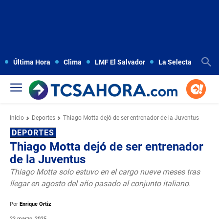
Última Hora
Clima
LMF El Salvador
La Selecta
Copa
Inicio
Deportes
Thiago Motta dejó de ser entrenador de la Juventus
DEPORTES
Thiago Motta dejó de ser entrenador
de la Juventus
Thiago Motta solo estuvo en el cargo nueve meses tras
llegar en agosto del año pasado al conjunto italiano.
Por
Enrique Ortiz
23 marzo, 2025