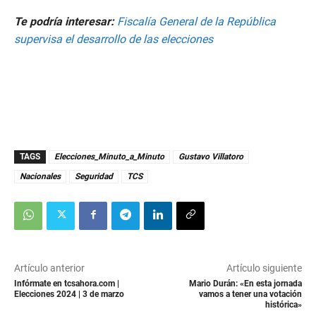
e
c
Te podría interesar:
Fiscalía General de la República
o
n
supervisa el desarrollo de las elecciones
d
s
o
f
8
m
i
n
u
t
TAGS
Elecciones_Minuto_a_Minuto
Gustavo Villatoro
e
s
Nacionales
Seguridad
TCS
,
3
2
s
e
c
o
n
Artículo anterior
Artículo siguiente
d
Infórmate en tcsahora.com |
Mario Durán: «En esta jornada
s
Elecciones 2024 | 3 de marzo
vamos a tener una votación
histórica»