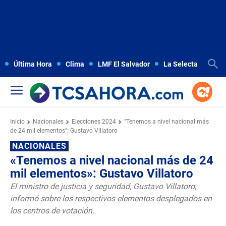
Última Hora
Clima
LMF El Salvador
La Selecta
Copa
Inicio
Nacionales
Elecciones 2024
"Tenemos a nivel nacional más
de 24 mil elementos": Gustavo Villatoro
NACIONALES
«Tenemos a nivel nacional más de 24
mil elementos»: Gustavo Villatoro
El ministro de justicia y seguridad, Gustavo Villatoro,
informó sobre los respectivos elementos desplegados en
los centros de votación.