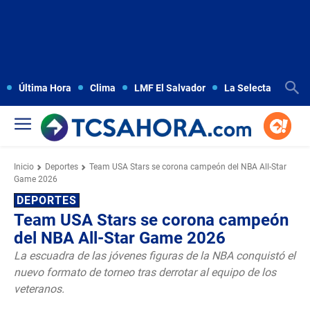
Última Hora
Clima
LMF El Salvador
La Selecta
Copa
Inicio
Deportes
Team USA Stars se corona campeón del NBA All-Star
Game 2026
DEPORTES
Team USA Stars se corona campeón
del NBA All-Star Game 2026
La escuadra de las jóvenes figuras de la NBA conquistó el
nuevo formato de torneo tras derrotar al equipo de los
veteranos.