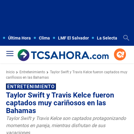
Última Hora
Clima
LMF El Salvador
La Selecta
Copa
Inicio
Entretenimiento
Taylor Swift y Travis Kelce fueron captados muy
cariñosos en las Bahamas
ENTRETENIMIENTO
Taylor Swift y Travis Kelce fueron
captados muy cariñosos en las
Bahamas
Taylor Swift y Travis Kelce son captados protagonizando
momentos en pareja, mientras disfrutan de sus
vacaciones.