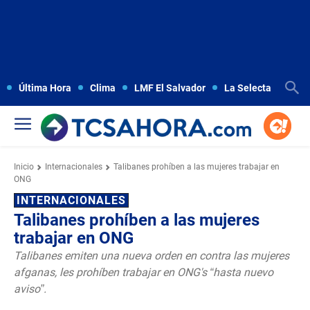
Última Hora
Clima
LMF El Salvador
La Selecta
Copa
Inicio
Internacionales
Talibanes prohíben a las mujeres trabajar en
ONG
INTERNACIONALES
Talibanes prohíben a las mujeres
trabajar en ONG
Talibanes emiten una nueva orden en contra las mujeres
afganas, les prohíben trabajar en ONG's “hasta nuevo
aviso”.