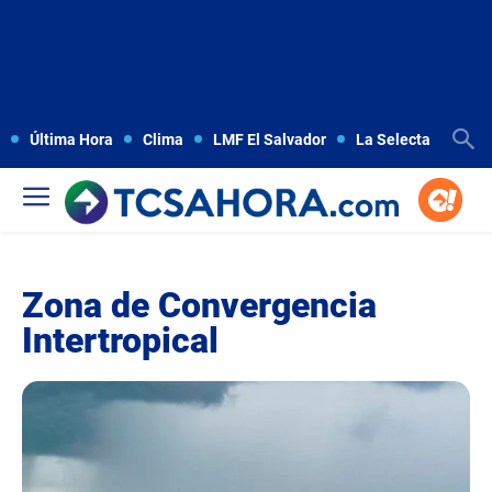
Última Hora
Clima
LMF El Salvador
La Selecta
Copa
Zona de Convergencia
Intertropical