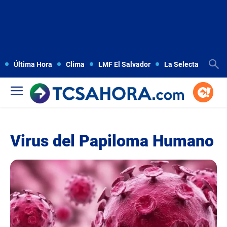
Última Hora
Clima
LMF El Salvador
La Selecta
Copa
Virus del Papiloma Humano