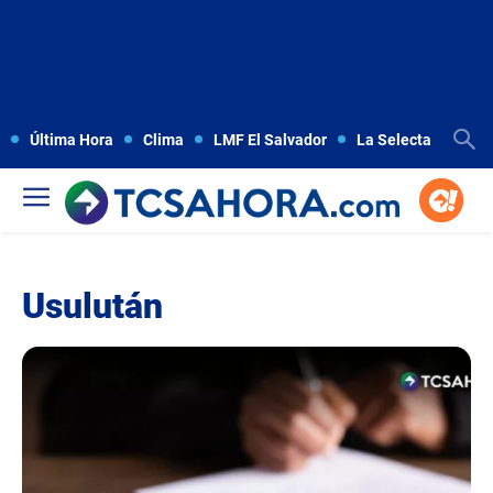
Última Hora
Clima
LMF El Salvador
La Selecta
Copa
Usulután