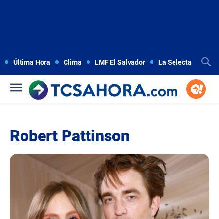
Última Hora
Clima
LMF El Salvador
La Selecta
Copa
Robert Pattinson