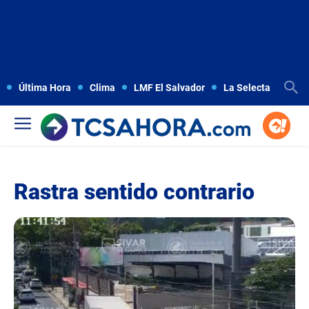
Última Hora
Clima
LMF El Salvador
La Selecta
Copa
Rastra sentido contrario