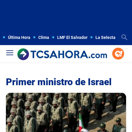
Última Hora
Clima
LMF El Salvador
La Selecta
Copa
Primer ministro de Israel