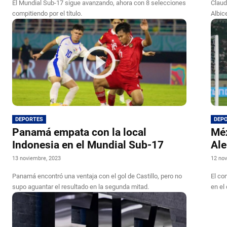
El Mundial Sub-17 sigue avanzando, ahora con 8 selecciones
Claud
compitiendo por el título.
Albice
DEPORTES
DEP
Panamá empata con la local
Méx
Indonesia en el Mundial Sub-17
Ale
13 noviembre, 2023
12 nov
Panamá encontró una ventaja con el gol de Castillo, pero no
El co
supo aguantar el resultado en la segunda mitad.
en el