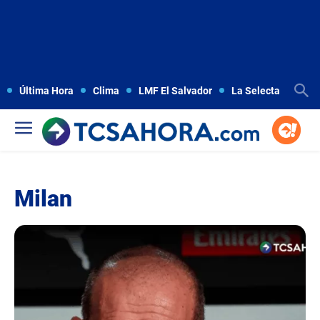
Última Hora
Clima
LMF El Salvador
La Selecta
Copa
Milan