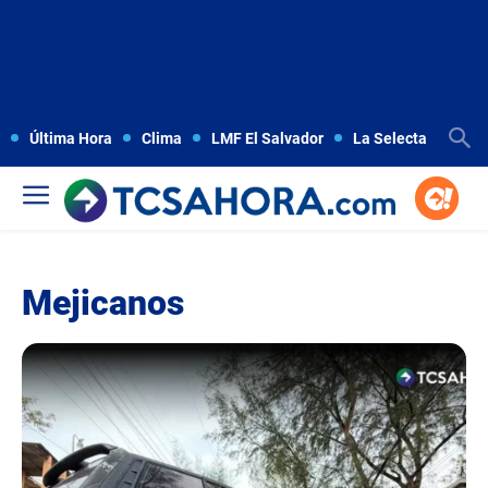
Última Hora
Clima
LMF El Salvador
La Selecta
Copa
Mejicanos