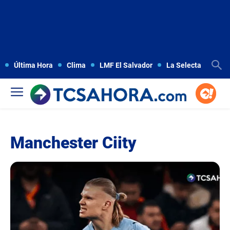
Última Hora
Clima
LMF El Salvador
La Selecta
Copa
Manchester Ciity