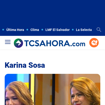
Última Hora
Clima
LMF El Salvador
La Selecta
Copa
Karina Sosa