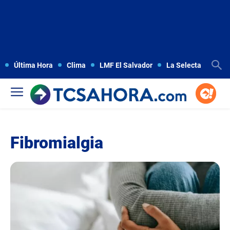
Última Hora
Clima
LMF El Salvador
La Selecta
Copa
Fibromialgia