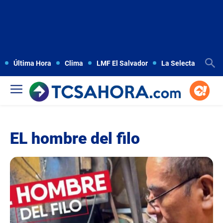
Última Hora
Clima
LMF El Salvador
La Selecta
Copa
EL hombre del filo