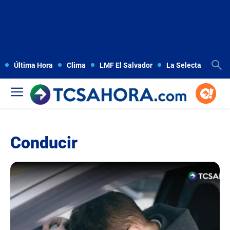
Última Hora
Clima
LMF El Salvador
La Selecta
Copa
Conducir