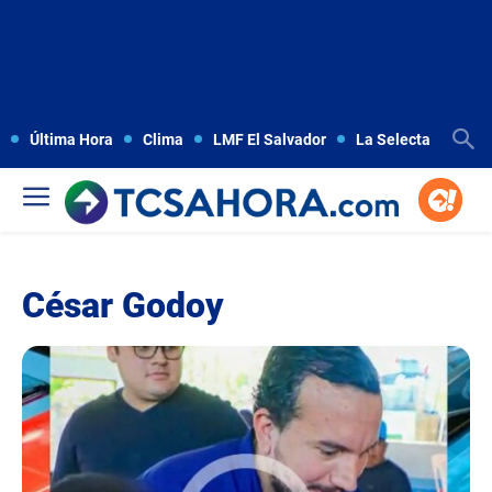
Última Hora
Clima
LMF El Salvador
La Selecta
Copa
César Godoy