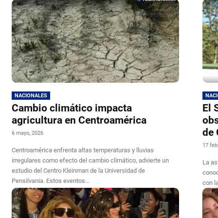
NACIONALES
NAC
Cambio climático impacta
El 
agricultura en Centroamérica
obs
de 
6 mayo, 2026
17 feb
Centroamérica enfrenta altas temperaturas y lluvias
irregulares como efecto del cambio climático, advierte un
La as
estudio del Centro Kleinman de la Universidad de
conoc
Pensilvania. Estos eventos...
con l