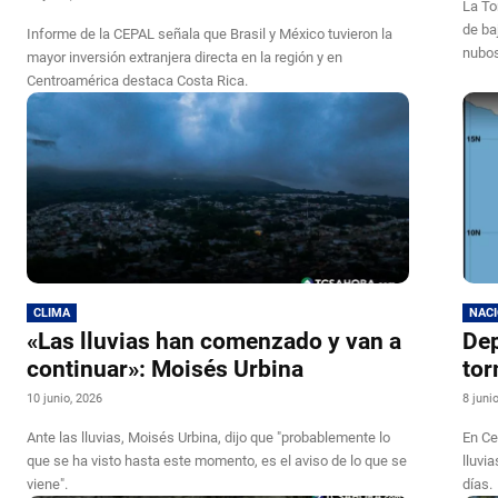
La To
de ba
Informe de la CEPAL señala que Brasil y México tuvieron la
nubos
mayor inversión extranjera directa en la región y en
Centroamérica destaca Costa Rica.
CLIMA
NAC
«Las lluvias han comenzado y van a
Dep
continuar»: Moisés Urbina
tor
10 junio, 2026
8 juni
Ante las lluvias, Moisés Urbina, dijo que "probablemente lo
En Ce
que se ha visto hasta este momento, es el aviso de lo que se
lluvi
viene".
días.