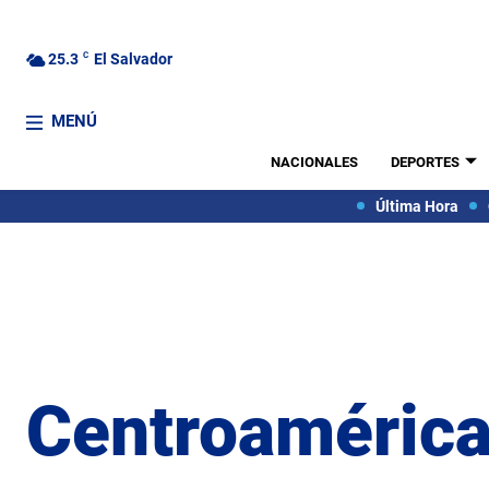
25.3
C
El Salvador
MENÚ
NACIONALES
DEPORTES
Última Hora
Centroaméric