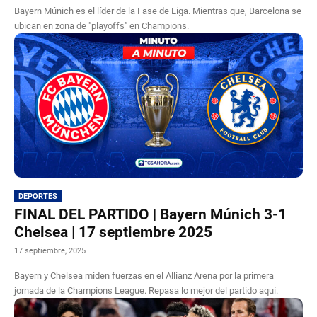
Bayern Múnich es el líder de la Fase de Liga. Mientras que, Barcelona se
ubican en zona de "playoffs" en Champions.
DEPORTES
FINAL DEL PARTIDO | Bayern Múnich 3-1
Chelsea | 17 septiembre 2025
17 septiembre, 2025
Bayern y Chelsea miden fuerzas en el Allianz Arena por la primera
jornada de la Champions League. Repasa lo mejor del partido aquí.