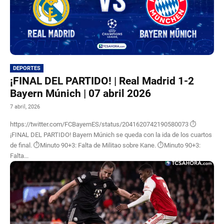
DEPORTES
¡FINAL DEL PARTIDO! | Real Madrid 1-2
Bayern Múnich | 07 abril 2026
7 abril, 2026
https://twitter.com/FCBayernES/status/2041620742190580073 ⏱️
¡FINAL DEL PARTIDO! Bayern Múnich se queda con la ida de los cuartos
de final. ⏱️Minuto 90+3: Falta de Militao sobre Kane. ⏱️Minuto 90+3:
Falta...