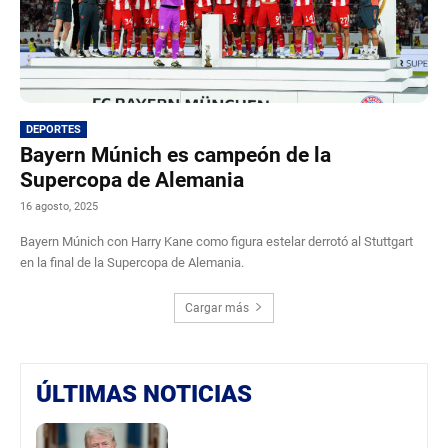
DEPORTES
Bayern Múnich es campeón de la
Supercopa de Alemania
16 agosto, 2025
Bayern Múnich con Harry Kane como figura estelar derrotó al Stuttgart
en la final de la Supercopa de Alemania.
Cargar más
ÚLTIMAS NOTICIAS