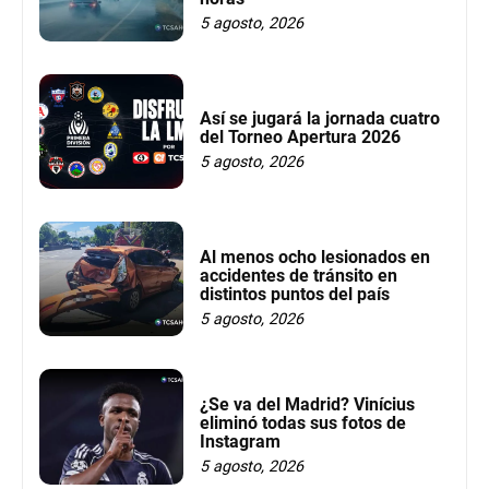
5 agosto, 2026
Así se jugará la jornada cuatro
del Torneo Apertura 2026
5 agosto, 2026
Al menos ocho lesionados en
accidentes de tránsito en
distintos puntos del país
5 agosto, 2026
¿Se va del Madrid? Vinícius
eliminó todas sus fotos de
Instagram
5 agosto, 2026