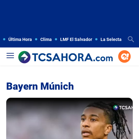
Última Hora
Clima
LMF El Salvador
La Selecta
Copa
Bayern Múnich