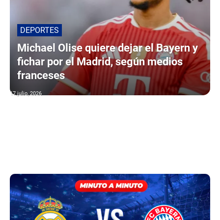
DEPORTES
Michael Olise quiere dejar el Bayern y
fichar por el Madrid, según medios
franceses
17 julio, 2026