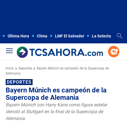
Última Hora
Clima
LMF El Salvador
La Selecta
Copa
Inicio
Deportes
Bayern Múnich es campeón de la Supercopa de
Alemania
DEPORTES
Bayern Múnich es campeón de la
Supercopa de Alemania
Bayern Múnich con Harry Kane como figura estelar
derrotó al Stuttgart en la final de la Supercopa de
Alemania.