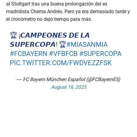
al Stuttgart tras una buena prolongación del ex
madridista Chema Andrés. Pero ya era demasiado tarde y
el cronómetro no dejó tiempo para más.
🏆 ¡𝘾𝘼𝙈𝙋𝙀𝙊𝙉𝙀𝙎 𝘿𝙀 𝙇𝘼
𝙎𝙐𝙋𝙀𝙍𝘾𝙊𝙋𝘼! 🏆
#MIASANMIA
#FCBAYERN
#VFBFCB
#SUPERCOPA
PIC.TWITTER.COM/FWDVEZZFSK
— FC Bayern München Español (@FCBayernES)
August 16, 2025