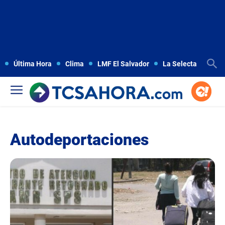
Última Hora
Clima
LMF El Salvador
La Selecta
Copa
Autodeportaciones