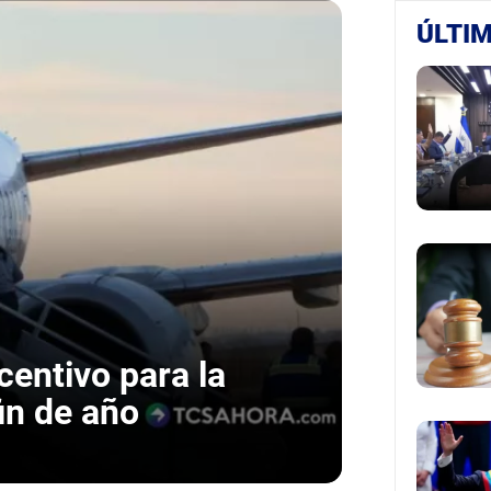
ÚLTIM
centivo para la
in de año