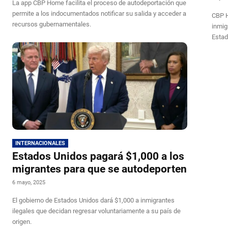
La app CBP Home facilita el proceso de autodeportación que
permite a los indocumentados notificar su salida y acceder a
CBP H
recursos gubernamentales.
inmig
Estad
INTERNACIONALES
Estados Unidos pagará $1,000 a los
migrantes para que se autodeporten
6 mayo, 2025
El gobierno de Estados Unidos dará $1,000 a inmigrantes
ilegales que decidan regresar voluntariamente a su país de
origen.