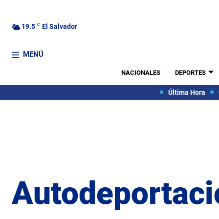
19.5
C
El Salvador
MENÚ
NACIONALES
DEPORTES
Última Hora
Autodeportaci