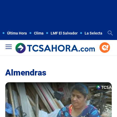
Última Hora
Clima
LMF El Salvador
La Selecta
Copa
Almendras