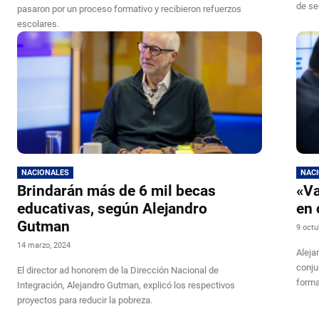
de se
pasaron por un proceso formativo y recibieron refuerzos
escolares.
NACIONALES
NAC
Brindarán más de 6 mil becas
«Va
educativas, según Alejandro
en 
Gutman
9 octu
14 marzo, 2024
Aleja
conju
El director ad honorem de la Dirección Nacional de
forma
Integración, Alejandro Gutman, explicó los respectivos
proyectos para reducir la pobreza.