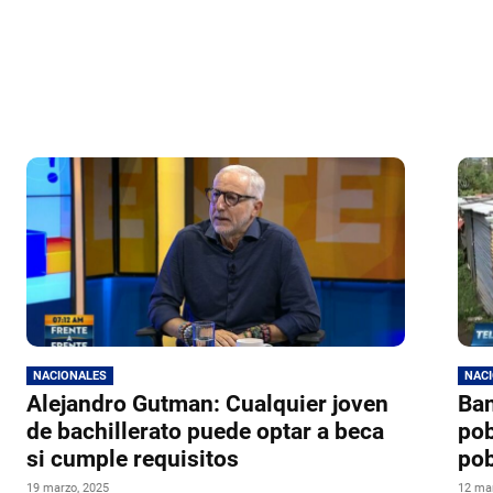
NACIONALES
NAC
Alejandro Gutman: Cualquier joven
Ban
de bachillerato puede optar a beca
pob
si cumple requisitos
pob
19 marzo, 2025
12 ma