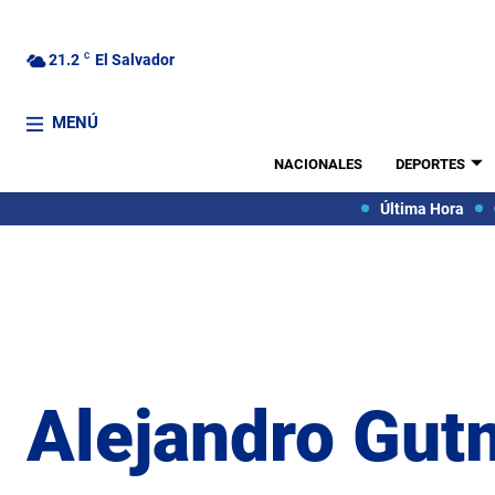
21.2
C
El Salvador
MENÚ
NACIONALES
DEPORTES
Última Hora
Alejandro Gu