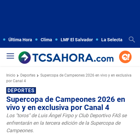
Última Hora
Clima
LMF El Salvador
La Selecta
Copa
Inicio
Deportes
Supercopa de Campeones 2026 en vivo y en exclusiva
por Canal 4
DEPORTES
Supercopa de Campeones 2026 en
vivo y en exclusiva por Canal 4
Los "toros" de Luis Ángel Firpo y Club Deportivo FAS se
enfrentarán en la tercera edición de la Supercopa de
Campeones.