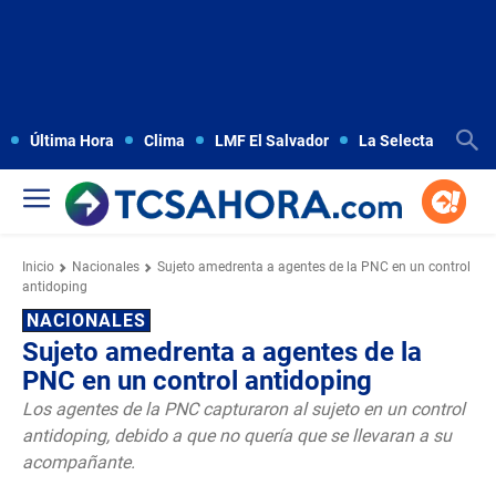
Última Hora
Clima
LMF El Salvador
La Selecta
Copa
Inicio
Nacionales
Sujeto amedrenta a agentes de la PNC en un control
antidoping
NACIONALES
Sujeto amedrenta a agentes de la
PNC en un control antidoping
Los agentes de la PNC capturaron al sujeto en un control
antidoping, debido a que no quería que se llevaran a su
acompañante.