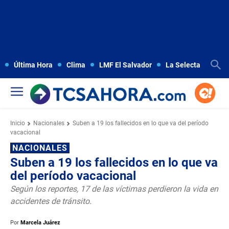
Última Hora
Clima
LMF El Salvador
La Selecta
Copa
Inicio
Nacionales
Suben a 19 los fallecidos en lo que va del período
vacacional
NACIONALES
Suben a 19 los fallecidos en lo que va
del período vacacional
Según los reportes, 17 de las víctimas perdieron la vida en
accidentes de tránsito.
Por
Marcela Juárez