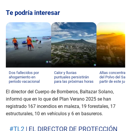
Te podría interesar
Dos fallecidos por
Calor y lluvias
Altas concentraci
ahogamiento en
puntuales persistirán
del Polvo del Sahar
período vacacional
para las próximas horas
partir de este juev
El director del Cuerpo de Bomberos, Baltazar Solano,
informó que en lo que del Plan Verano 2025 se han
registrado 167 incendios en maleza, 19 forestales, 17
estructurales, 10 en vehículos y 6 en basureros.
#TL2
| EL DIRECTOR DE PROTECCIÓN