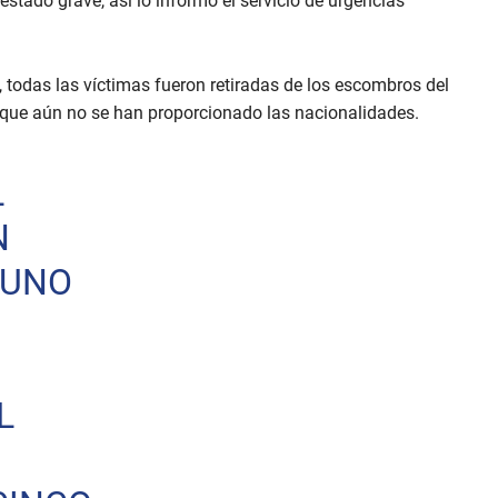
estado grave, así lo informó el servicio de urgencias
 todas las víctimas fueron retiradas de los escombros del
unque aún no se han proporcionado las nacionalidades.
L
N
 UNO
L