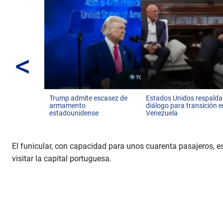
<
Trump admite escasez de
Estados Unidos respalda
armamento
diálogo para transición 
estadounidense
Venezuela
El funicular, con capacidad para unos cuarenta pasajeros, e
visitar la capital portuguesa.