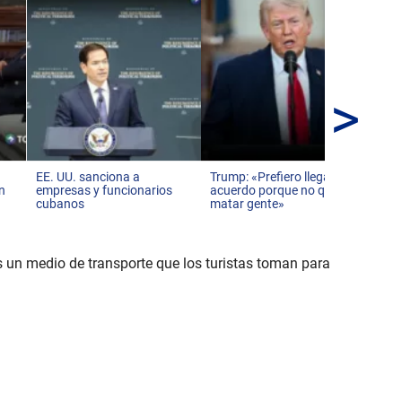
>
Inv
inf
Mé
EE. UU. sanciona a
Trump: «Prefiero llegar a un
en
empresas y funcionarios
acuerdo porque no quiero
cubanos
matar gente»
s un medio de transporte que los turistas toman para